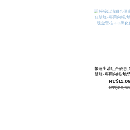
帳篷出清組合優惠_
雙峰+專用內帳/地墊
金營柱+FO黑化
NT$11,0
NT$20,9