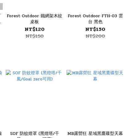
可
Forest Outdoor 鐵網架木紋
Forest Outdoor FTH-03 雲
8
桌板
台 黑色
NT$120
NT$150
NT$150
NT$200
線
SOF 防蚊燈罩 (黑燈塔/千
MB露營狂 星域黑鷹碟型天幕