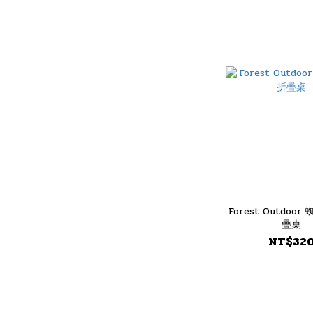
Forest Outdoo
疊桌
NT$32