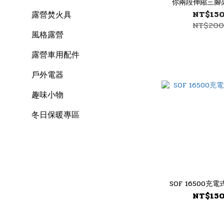
你兩段伸縮三腳
NT$15
露營焚火具
NT$20
風格露營
露營車用配件
戶外電器
趣味小物
冬日保暖專區
SOF 16500充
NT$15