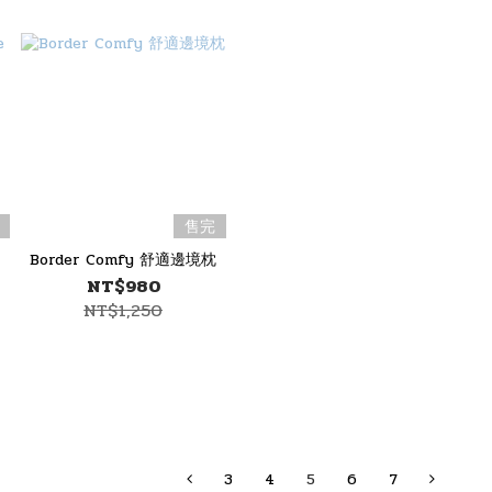
售完
Border Comfy 舒適邊境枕
NT$980
NT$1,250
3
4
5
6
7