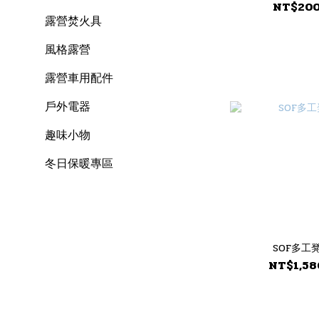
NT$20
露營焚火具
風格露營
露營車用配件
戶外電器
趣味小物
冬日保暖專區
SOF多工
NT$1,58