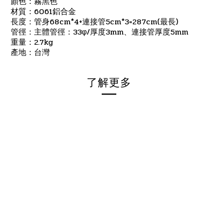
顏色：霧黑色
6061
材質：
鋁合金
68cm*4+
5cm*3=287cm(
)
長度：管身
連接管
最長
33
/
3mm
5mm
管徑：主體管徑：
φ
厚度
、連接管厚度
2.7kg
重量：
產地：台灣
了解更多