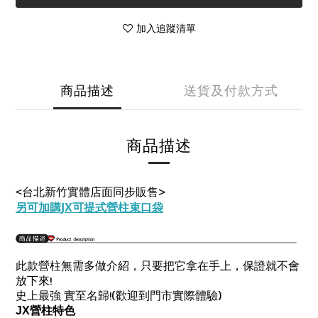
加入追蹤清單
商品描述
送貨及付款方式
商品描述
台北新竹實體店面同步販售
>
<
另可加購JX可提式營柱束口袋
此款營柱無需多做介紹，只要把它拿在手上，保證就不會
!
放下來
!(
)
史上最強 實至名歸
歡迎到門市實際體驗
JX
營柱特色