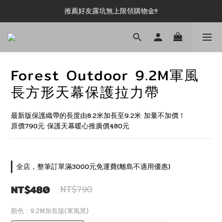
新加入會員即可現領 50元購物金!!
推薦好友露坑無上限領購物金!!
新加入會員即可現領 50元購物金!!
Forest Outdoor 9.2M軍風
長方形天幕保護拉力帶
最新版保護織帶的長度由8.2米加長至9.2米 加量不加價！
原價790元 保護天幕暖心推廣價480元
全店，整筆訂單滿3000元免運費(離島不適用優惠)
NT$480
NT$790
顏色
: 9.2M加長版(軍風黑)