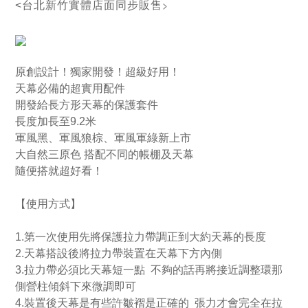
>
<
台北新竹實體店面同步販售
原創設計！獨家開發！超級好用！
天幕必備的超實用配件
開發給長方形天幕的保護套件
長度加長至9.2米
軍風黑、軍風狼棕、軍風軍綠新上市
大自然三原色 搭配不同的帳棚及天幕
隨便搭就超好看！
【使用方式】
1.第一次使用先將保護拉力帶調正到大約天幕的長度
2.天幕搭設後將拉力帶裝置在天幕下方內側
3.拉力帶必須比天幕短一點 不夠的話再將接近調整環那
側營柱傾斜下來微調即可
4.裝置後天幕是有些許皺褶是正確的 張力才會完全在拉