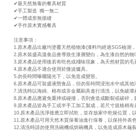
✔最天然無毒的餐具材質
✔手工製造 獨一無二
✔一體成形無接縫
✔手作原木實感餐具
注意事項：
1.原木產品出廠均塗覆天然植物漆(漆料均經過SGS檢
2.原木裝盛高溫食品會導致生漆層變白，為生漆自然的
3.原木產品使用後若有吃色或殘味現象，為天然材質的
4.原木產品不適合使用於微波爐具。
5.勿長時間曝曬陽光下，以免造成變形。
6.原木產品可裝盛液態食品，但勿長時間浸泡水中或其他
7.清洗時以海綿、棉布或非金屬刷具進行清洗，以免破壞
8.原木產品應避免重摔或碰撞，否則會造成斷裂或破碎，
9.原木產品皆為手工或半手工加工製成，若尺寸規格稍有
10.原木產品洗淨後應立即拭乾，並存放家中乾燥位置，
11.原木產品可用天然木質保養油進行保養，以保持外表
12.清洗時請勿使用洗碗機或烘碗機具，以免造成原木龜