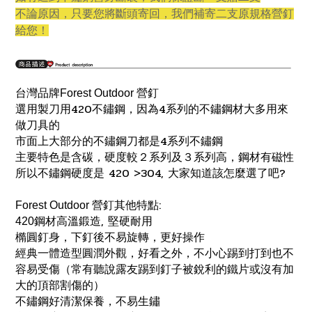
不論原因，只要您將斷頭寄回，我們補寄二支原規格營釘
給您！
台灣品牌
Forest Outdoor
營釘
420
4
選用製刀用
不
鏽
鋼，因為
系列的不鏽鋼材大多用來
做刀具的
4
市面上大部分的不鏽鋼刀都是
系列不鏽鋼
主要特色是含碳，硬度較２系列及３系列高，鋼材有磁性
420 >304,
?
所以不鏽鋼硬度是
大家知道該怎麼選了吧
:
Forest Outdoor
營釘其他特點
,
420
鋼材高溫鍛造
堅硬耐用
橢圓釘身，下釘後不易旋轉，更好操作
經典一體造型圓潤外觀，好看之外，不小心踢到打到也不
容易受傷（常有聽說露友踢到釘子被銳利的鐵片或沒有加
大的頂部割傷的）
不鏽鋼好清潔保養，不易生鏽