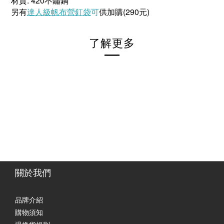
: 420
材質
不鏽鋼
另有
達人級帆布營釘袋
可
(290
)
供加購
元
了解更多
關於我們
品牌介紹
購物須知