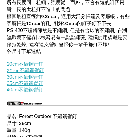
所有長度同一粗細，強度從一而終，不會有短的細容易
彎，長的太粗打不進土的問題
9.3mm
橢圓最粗直徑約
，適用大部分帳篷及客廳帳，有些
10mm
,
10mm
客廳帳是
的孔
剛好
的釘子釘不下去
,
,
PS:420
不鏽鋼雖然是不鏽鋼
但是有含碳的不鏽鋼
在潮
,
濕環境下儲存比較容易有一點點鏽斑
建議使用後還是要
,
!
保持乾燥
這樣這支營釘會跟你一輩子都打不壞
各尺寸下單連結
20cm不鏽鋼營釘
26cm不鏽鋼營釘
30cm不鏽鋼營釘
35cm不鏽鋼營釘
40cm不鏽鋼營釘
:
不鏽鋼營釘
品名
Forest Outdoor
: 26cm
尺寸
重量: 140g