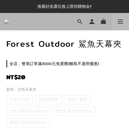
新加入會員即可現領 50元購物金!!
推薦好友露坑無上限領購物金!!
新加入會員即可現領 50元購物金!!
Forest Outdoor 鯊魚天幕夾
全店，整筆訂單滿3000元免運費(離島不適用優惠)
NT$20
顏色
: 沙色天幕夾
沙色天幕夾
黑色天幕夾
軍綠天幕夾
沙色天幕夾x1+D扣x1
黑色天幕夾x1+D扣x1
軍綠天幕夾x1+D扣x1