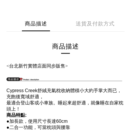
商品描述
送貨及付款方式
商品描述
<台北新竹實體店面同步販售>
Cypress Creek
舒絨充氣枕
收納體積小
大約手掌大而已，
充飽後寬域舒適，
最適合登山客或小車族。睡起來超舒適，就像睡在自家枕
頭上！
商品特點:
●
加長款，使用尺寸長達60cm
●
二合一功能，可當枕頭與腰靠