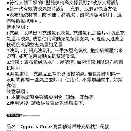
●
符合人體工學的H型雙側稍高支撐及頸部波形支撐設計
●
新一代有效防洩氣擋片設計，充氣、洩氣都快速方便
●
表布植絨材質，防水佳，易清潔，如需清潔可以用，濕
布輕微擦拭即可。
使用說明：
1.充氣：以嘴巴向充洩氣孔吹氣, 充洩氣孔之擋片可防止充
氣過程洩氣, 或是使用電動充氣幫浦充氣. 可視個人適應之
軟硬度來調整充氣量飽足量.
2.洩氣：打開充洩氣孔, 一手按壓充氣枕, 把空氣擠壓出來
即可, 或可使用電動充氣幫浦吸氣.
3.清潔：表布植絨防水佳, 易清潔, 如需清潔則以濕布輕擦
拭即可.
4.漏氣處理：充氣品正常都會慢慢消氣, 若長期使用隔一
段時間再補一些氣進去即可. 使用時, 不需加鋪枕巾, 如鋪
亦佳.
注意事項：
1. 本商品請避免碰觸尖刺物, 頭飾、耳飾等.
2.使用過後, 請收納放置於乾燥環境下.
Cypress Creek
品名：
賽普勒斯戶外充氣枕加長款