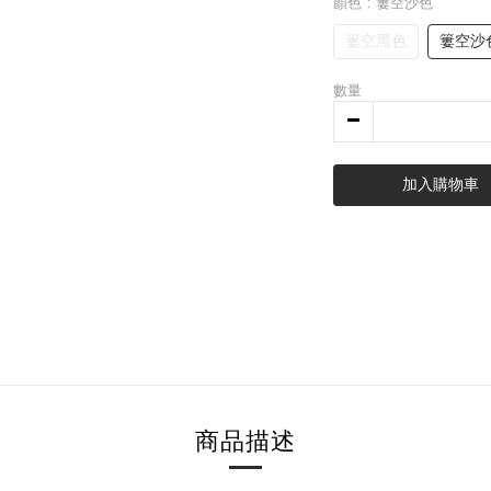
顏色
: 簍空沙色
簍空黑色
簍空沙
數量
加入購物車
商品描述