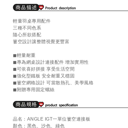
輕量羽桌專用配件
三種不同色系
隨心所欲搭配
簍空設計讓整體視覺更豐富
◼輕量耐重
◼專為網桌設計連接配件 增加實用性
◼可依喜好拼接 享受生活空間
◼強化型鐵板 安全耐重又穩固
◼簍空網格設計 可當散熱孔、美學風格
◼附贈專用固定螺絲
品名：ANGLE IGT一單位簍空連接板
顏色：黑色、沙色、綠色