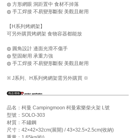
◍ 方形網眼 洞距置中 食材不掉落
◍ 手工焊接 不易變形斷裂 美觀且耐用
【H系列烤網架】
可另外購買烤網架 食物容器都能放
◍ 圓角設計 邊面光滑不傷手
◍ 堅固耐用 承重力強
◍ 手工焊接 不易變形斷裂 美觀且耐用
※ J系列、H系列烤網架需另外購買 ※
品名：柯曼 Campingmoon 柯曼索樂柴火架 L號
型號：SOLO-303
材質：不鏽鋼
尺寸：42×42×32cm(展開) / 43×32.5×2.5cm(收納)
重量：1.65kg(約)