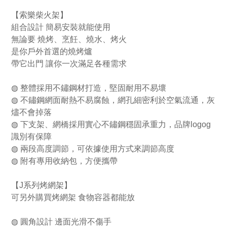
【索樂柴火架】
組合設計 簡易安裝就能使用
無論要 燒烤、烹飪、燒水、烤火
是你戶外首選的燒烤爐
帶它出門 讓你一次滿足各種需求
◍ 整體採用不鏽鋼材打造，堅固耐用不易壞
◍ 不鏽鋼網面耐熱不易腐蝕，網孔細密利於空氣流通，灰
燼不會掉落
◍ 下支架、網橋採用實心不鏽鋼穩固承重力，品牌logog
識別有保障
◍ 兩段高度調節，可依據使用方式來調節高度
◍ 附有專用收納包，方便攜帶
【J系列烤網架】
可另外購買烤網架 食物容器都能放
◍ 圓角設計 邊面光滑不傷手