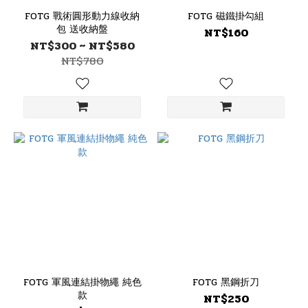
FOTG 戰術圓形動力線收納
FOTG 磁鐵掛勾組
包 送收納盤
NT$160
NT$300 ~ NT$580
NT$780
FOTG 軍風連結掛物繩 純色
FOTG 黑鋼折刀
款
NT$250