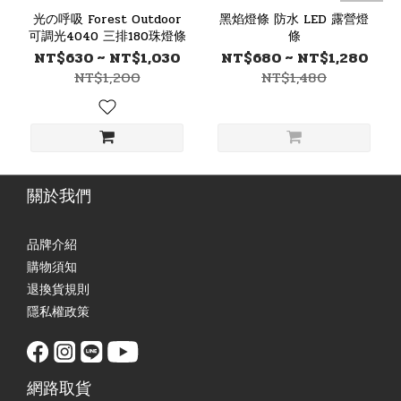
光の呼吸 Forest Outdoor
黑焰燈條 防水 LED 露營燈
可調光4040 三排180珠燈條
條
NT$630 ~ NT$1,030
NT$680 ~ NT$1,280
NT$1,200
NT$1,480
關於我們
品牌介紹
購物須知
退換貨規則
隱私權政策
網路取貨