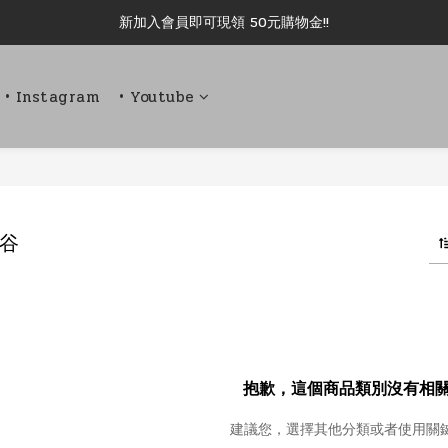
新加入會員即可現領 50元購物金!!
新加入會員即可現領 50元購物金!!
推薦好友露坑無上限領購物金!!
• Instagram
• Youtube
新加入會員即可現領 50元購物金!!
岩谷
抱歉，這個商品類別沒有相
建議您，選擇其他分類或者使用關