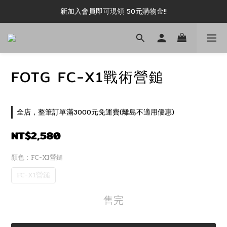
新加入會員即可現領 50元購物金!!
新加入會員即可現領 50元購物金!!
推薦好友露坑無上限領購物金!!
新加入會員即可現領 50元購物金!!
FOTG FC-X1戰術營鎚
全店，整筆訂單滿3000元免運費(離島不適用優惠)
NT$2,580
顏色
: FC-X1營鎚
FC-X1營鎚
售完