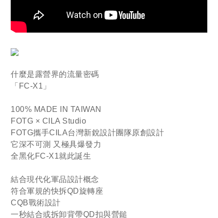
什麼是露營界的流量密碼
「FC-X1」
100% MADE IN TAIWAN
FOTG × CILA Studio
FOTG攜手CILA台灣新銳設計團隊原創設計
它深不可測 又極具爆發力
全黑化FC-X1就此誕生
結合現代化軍品設計概念
符合軍規的快拆QD旋轉座
CQB戰術設計
一秒結合或拆卸背帶QD扣與營鎚