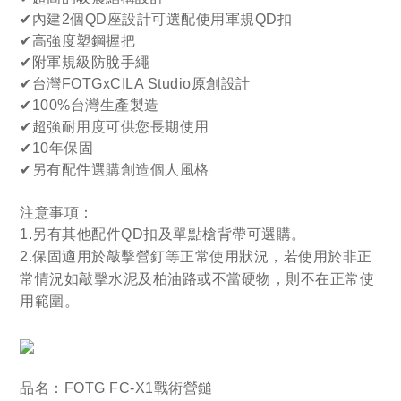
✔
內建2個QD座設計可選配使用軍規QD扣
✔
高強度塑鋼握把
✔
附軍規級防脫手繩
✔
台灣FOTGxCILA Studio原創設計
✔
100%台灣生產製造
✔
超強耐用度可供您長期使用
✔
10年保固
✔
另有配件選購創造個人風格
注意事項：
1.另有其他配件QD扣及單點槍背帶可選購。
2.保固適用於敲擊營釘等正常使用狀況，
若使用於非正
常情況如
敲擊水泥及柏油路或不當硬物，
則不在正常使
用範圍。
品名：FOTG FC-X1戰術營鎚