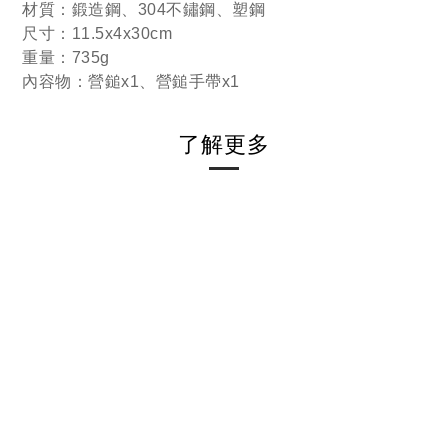
材質：鍛造鋼、304不鏽鋼、塑鋼
尺寸：11.5x4x30cm
重量：735g
內容物：營鎚x1、營鎚手帶x1
了解更多