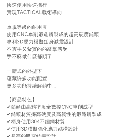
快速使用快速攜行
實現TACTICAL戰術導向
軍規等級的耐用度
使用CNC車削鍛造鋼製成的超高硬度鎚頭
專利3D硬力模擬鎚身減震設計
不震手又紮實的的敲擊感受
手不麻做什麼都順了
一體式的外型下
蘊藏許多功能配置
更多功能持續解鎖中...
【商品特色】
✔
鎚頭由高精準度全數控CNC車削成型
✔
鎚頭材質採高硬度及高韌性的鍛造鋼製成
✔
柄身使用304不鏽鋼材質
✔
使用3D模擬強化應力結構設計
✔
超高的吸震結構設計