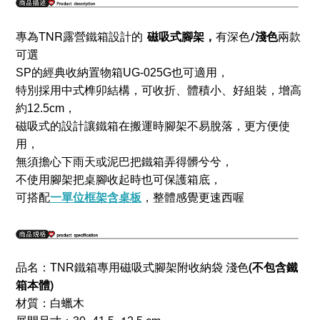
TNR
露營鐵箱設計的
磁吸式腳架，
有深色
/
淺色
兩款
專為
可選
SP的經典收納置物箱UG-025G也可適用，
特別採用中式榫卯結構，
可收折、
體積小、
好組裝，增高
約12.5cm，
磁吸式的設計讓鐵箱在搬運時腳架不易脫落，更方便使
用，
無須擔心下雨天或泥巴把鐵箱弄得髒兮兮，
不使用腳架把桌腳收起時也可保護箱底，
可搭配
一單位框架含桌板
，整體感覺更速西喔
(不包含鐵
品名：TNR鐵箱專用磁吸式腳架
附收納袋 淺色
箱本體)
材質：白蠟木