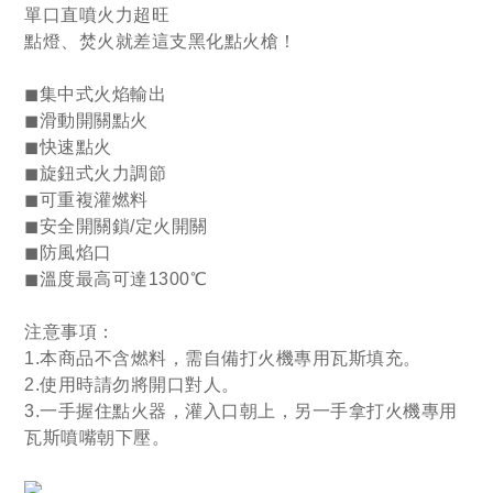
單口直噴火力超旺
點燈、焚火就差這支黑化點火槍！
◼集中式火焰輸出
◼滑動開關點火
◼快速點火
◼旋鈕式火力調節
◼可重複灌燃料
◼安全開關鎖/定火開關
◼防風焰口
◼溫度最高可達1300℃
注意事項：
1.本商品不含燃料，需自備打火機專用瓦斯填充。
2.使用時請勿將開口對人。
3.一手握住點火器，灌入口朝上，另一手拿打火機專用
瓦斯噴嘴朝下壓。