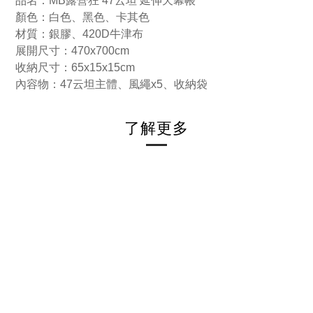
品名：MB露營狂 47云坦 延伸天幕帳
顏色：白色、黑色、卡其色
材質：銀膠、420D牛津布
展開尺寸：470x700cm
收納尺寸：65x15x15cm
內容物：47云坦主體、風繩x5、收納袋
了解更多