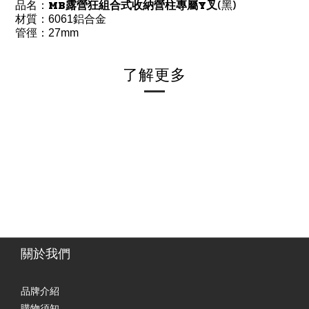
MB露營狂
專屬Y叉
(黑)
品
名：
組合式收納營柱
材質：
6061鋁合金
管徑：27
mm
了解更多
關於我們
品牌介紹
購物須知