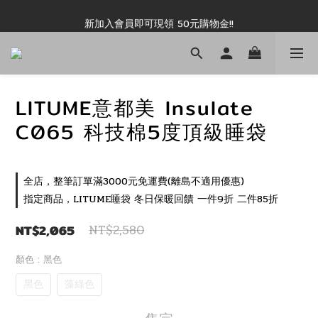
新加入會員即可現領 50元購物金!!
新加入會員即可現領 50元購物金!!
推薦好友露坑無上限領購物金!!
新加入會員即可現領 50元購物金!!
LITUME意都美 Insulate
C065 科技棉5度頂級睡袋
全店，整筆訂單滿3000元免運費(離島不適用優惠)
指定商品，LITUME睡袋 冬日保暖回饋 一件9折 二件85折
NT$2,065
NT$2,580
顏色
: 黑色
黑色
藻綠色