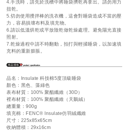
4.手洗時，請先於洗槽中將睡袋擠乾再拿出。請勿用力
扭乾。
5.切勿使用攪拌棒的洗衣機，這會對睡袋造成不當的壓
力，容易損壞布料及填充物。
6.請以低溫烘乾或平放陰乾做乾燥處理。避免陽光直接
照射。
7.乾燥過程中請不時翻動，拍打與輕揉睡袋，以加速填
充料的重新膨脹。
品名：Insulate 科技棉5度頂級睡袋
顏色：黑色、藻綠色
表布材質：100% 聚酯纖維（30D）
裡布材質：100% 聚酯纖維（天鵝絨）
總重量：900g
填充棉：FENC® Insulate仿羽絨纖維
尺寸：225x85x65cm
收納體積：29x16cm