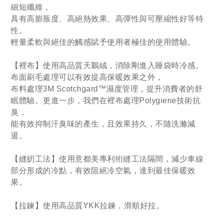
細短纖維，
具有高膨脹度、高絕熱效果、高彈性與可壓縮性好等特
性。
輕量柔軟與絕佳的觸感賦予使用者極佳的使用體驗。
【裡布】使用高品質天鵝絨，消除剛進入睡袋時冷感。
布面刷毛處理可以有效提高保暖效果之外，
布料處理3M Scotchgard™濕度管理，提升消費者的舒
眠體驗。更進一步，
我們在裡布處理Polygiene技術抗
臭，
能有效抑制汗臭味的產生，且效果持久，不隨洗滌減
退。
【縫紉工法】
使用意都美專利绗縫工法隔間，減少車線
部分形成的冷點，有效阻絕冷空氣，達到最佳保暖效
果。
【拉鍊】使用高品質YKK拉鍊，滑順好拉。