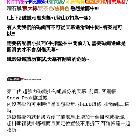
/
KITTY
粉
/
卡比獸藍
/
浩克綠
可達鴨黃
/
跳跳虎橘
/
憤怒鳥紅
/
!!!
曜石黑
/
熊大棕
/
奶茶色
/
焦糖色
熱烈搶購中
(
2
+1
+1
D
)
上下
磁鐵
魔鬼氈
登山
扣為一組
~
有人問我們的磁鐵可不可從天幕邊滑到中間
答案是可
!!!
以
(
),
需要搭配個小技巧
手指墊在中間前方
需要磁鐵邊緣是
~
圓滑的才不會刮傷天幕
,
~
鐵殼磁鐵請勿嘗試
天幕有刮壞的危險
.
.
第二代 超強力磁鐵掛勾組當你的天幕
前庭
客廳帳
Snow Peak
隧道帳
.
LED
.
......
內沒有掛勾可用時但是又想掛燈
掛
燈條
掛物繩
這
,
時
,
這磁鐵掛勾就超級方便了隨處馬上增加一個掛勾或掛環
,
想掛哪裡就掛哪裡而且固定位置後不用拆下
可隨帳篷一起
~
收折