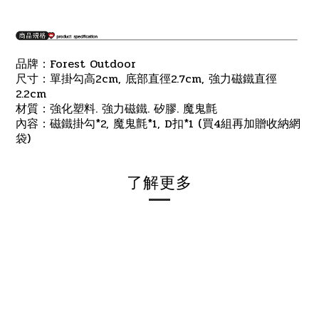
Forest Outdoor
品牌：
2cm,
2.7cm,
尺寸：單掛勾高
底部直徑
強力磁鐵直徑
2.2cm
.
.
.
材質：強化塑料
強力磁鐵
矽膠
魔鬼氈
*2,
*1, D
*1 (
4
內容：磁鐵掛勾
魔鬼氈
扣
買
組再加贈收納網
)
袋
了解更多