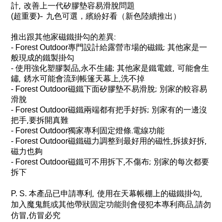
,
計
改善上一代矽膠墊容易滑脫問題
)-
(
超重要
九色可選，繽紛好看（新色陸續推出）
:
推出跟其他家磁鐵掛勾的差異
;
- Forest Outdoor
專門設計給露營市場的磁鐵
其他家是一
般現成的鐵製掛勾
,
;
,
-
使用強化塑膠製品
永不生鏽
其他家是鐵電鍍
可能會生
,
,
鏽
銹水可能會流到帳篷天幕上
洗不掉
;
- Forest Outdoor
磁鐵下面矽膠墊不易滑脫
別家的較容易
滑脫
;
- Forest Outdoor
磁鐵兩端都有把手好拆
別家有的一邊沒
,
把手
要拆開真難
.
- Forest Outdoor
獨家專利固定燈條
電線功能
,
,
- Forest Outdoor
磁鐵磁力調整到最好用的磁性
拆拔好拆
磁力也夠
,
;
- Forest Outdoor
磁鐵可不用拆下
不傷布
別家的每次都要
拆下
,
,
P. S.
本產品已申請專利
使用在天幕帳棚上的磁鐵掛勾
,
加入魔鬼氈或其他帶狀固定功能則會侵犯本專利商品
請勿
,
仿冒
仿冒必究