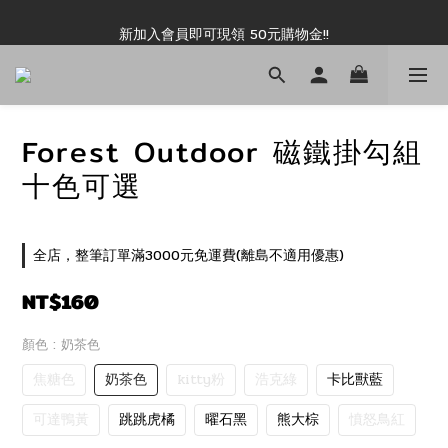
新加入會員即可現領 50元購物金!!
新加入會員即可現領 50元購物金!!
推薦好友露坑無上限領購物金!!
新加入會員即可現領 50元購物金!!
Forest Outdoor 磁鐵掛勾組
十色可選
全店，整筆訂單滿3000元免運費(離島不適用優惠)
NT$160
顏色
: 奶茶色
焦糖色
奶茶色
kitty粉
浩克綠
卡比獸藍
可達鴨黃
跳跳虎橘
曜石黑
熊大棕
憤怒鳥紅