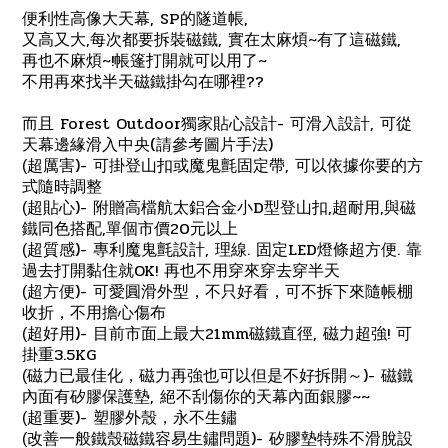
, SP
,
便利性高像大天幕
的隧道帳
,
,
~
,
又高又大
每次都要拆裝磁鐵
實在太麻煩
有了這磁鐵
~!
~
再也不麻煩
帳篷打開就可以用了
??
不用再來找半天磁鐵掛勾在哪裡
Forest Outdoor
-
,
而且
獨家貼心設計
可滑入設計
可從
(
)
天幕邊緣滑入中央
請參考圖片手法
)-
,
(
超厲害
可掛登山扣或魔鬼氈固定帶
可以依據你要的方
式隨時調整
)-
D
,
,
(
超貼心
附贈高檔航太鋁合金小
型登山扣
超耐用
與磁
,
20
鐵同色搭配
單個市價
元以上
)-
,
.
LED
.
(
超質感
專利魔鬼氈設計
理線
固定
燈條超方便
靠
OK!
過去打開黏住就
再也不用穿來穿去穿半天
)-
(
超方便
可愛圓滑外型，不只好看，可不拆下來隨帳棚
收折，不用擔心傷布
)-
21mm
,
!
(
超好用
目前市面上最大
磁鐵直徑
磁力超強
可
3.5KG
掛重
)-
(
磁力已最佳化，磁力再強也可以但是不好拆開～
磁鐵
,
~~
內面有矽膠保護墊
絕不刮傷你的天幕內面銀膠
)-
(
超重要
塑膠外殼，永不生鏽
)-
(
改善一般鐵殼磁鐵容易生鏽問題
矽膠墊特殊不滑脫設