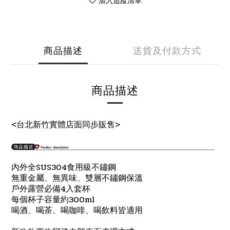
加入追蹤清單
商品描述
送貨及付款方式
商品描述
<台北新竹實體店面同步販售>
SUS304食
內外全
用級不鏽鋼
無重金屬、無異味、雙層不鏽鋼保溫
4
戶外露營必備
入套杯
300ml
每個杯子容量約
、
喝酒、喝茶
喝咖啡、喝飲料皆適用