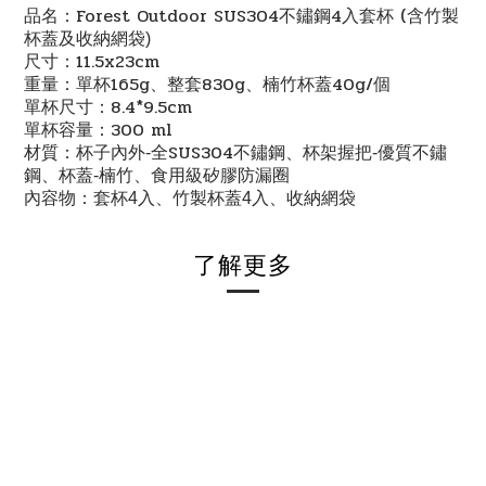
Forest Outdoor SUS304
4
(
品名：
不鏽鋼
入套杯
含竹製
杯蓋及收納
網
袋
)
11.5x23cm
尺寸：
165g
830g
40g/
重量：單杯
、整套
、楠竹杯蓋
個
8.4*9.5cm
單杯尺寸：
300 ml
單杯容量：
SUS304
材質：杯子內外-全
不鏽鋼、杯架握把-優質不鏽
鋼、杯蓋-楠竹、食用級矽膠防漏圈
內容物：套杯4入、竹製杯蓋4入、收納網袋
了解更多