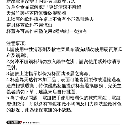
新改款更改變了內部表面處理方式
改為全食品電解處理 更好清潔不殘留
天然竹製杯蓋附無毒矽膠墊圈
未喝完的飲料擺在桌上不會有小飛蟲飛進去
密封杯蓋飲料不易流出
2
杯蓋亦可當作杯墊使用
種功能一次擁有
:
注意事項
(
1.
請使用中性清潔劑及軟性菜瓜布清洗
請勿使用硬質菜瓜
)。
布及鋼刷
2.
烤漆不鏽鋼杯請勿放入鍋中煮沸，請勿使用紫外線消毒
照射。
3.
請依上述指示以保持杯面烤漆層之壽命。
4.
杯蓋為天然竹木加工品，
表面可能會因製作或運輸過程
造成輕微瑕疵，
特價優惠恕無提供杯蓋退換服務，
完美主
義者請勿下單，
建議來店自行挑選。
5.為了環保問題，電鍍把手使用較環保的乾式電鍍，電鍍
層也較薄，所以會有電鍍稍微不均勻及用力刷洗些微掉色
的狀況，此為環保電鍍的小缺點。