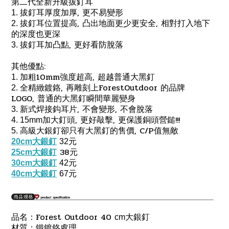
第二代全新升級拔釘耳
,
1.
拔釘耳厚度加厚
更不易變形
,
,
2.
拔釘耳位置提高
凸出地面更少更安全
相對打入地下
的深度也更深
,
3.
拔釘耳加凸點
更好看防脫落
:
其他優點
10mm
,
1.
加粗
強度超高
超越普通大黑釘
,
ForestOutdoor
2.
全精緻鍍鉻
再雕刻上
的品牌
LOGO,
普通的大黑釘瞬間華麗變身
,
,
3.
新式焊接鈎耳片
不會變形
不會脫落
,
,
!!!
4. 15mm
加大釘頭
更好敲擊
更保護銅頭營鎚
, C/P
5.
高級大銀釘卻只有大黑釘的售價
值無敵
20cm大銀釘
32
元
38
25cm大銀釘
元
30cm大銀釘
42
元
40cm大銀釘
67
元
Forest Outdoor 40
品名：
cm
大銀釘
材質：鐵鍍鉻處理