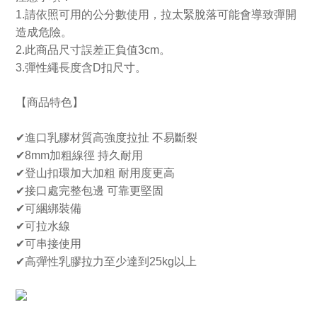
1.請依照可用的公分數使用，拉太緊脫落可能會導致彈開
造成危險。
2.此商品尺寸誤差正負值3cm。
3.彈性繩長度含D扣尺寸。
【商品特色】
✔進口乳膠材質高強度拉扯 不易斷裂
✔8mm加粗線徑 持久耐用
✔登山扣環加大加粗 耐用度更高
✔接口處完整包邊 可靠更堅固
✔可綑綁裝備
✔可拉水線
✔可串接使用
✔高彈性乳膠拉力至少達到25kg以上