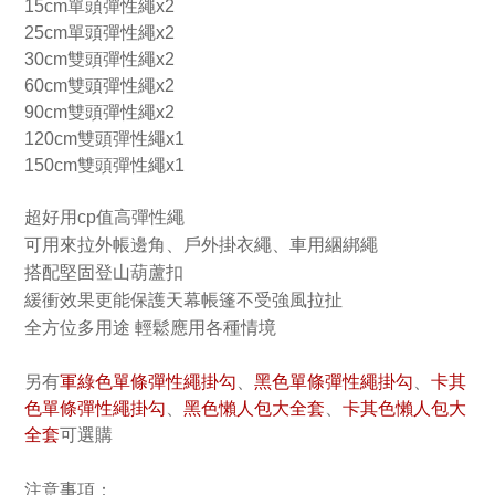
15cm單頭彈性繩x2
25cm單頭彈性繩x2
30cm雙頭彈性繩x2
60cm雙頭彈性繩x2
90cm雙頭彈性繩x2
120cm雙頭彈性繩x1
150cm雙頭彈性繩x1
超好用cp值高彈性繩
可用來拉外帳邊角、
戶外掛衣繩、車用綑綁繩
搭配堅固登山葫蘆扣
緩衝效果更能保護天幕帳篷不受強風拉扯
全方位多用途 輕鬆應用各種情境
軍綠色單條彈性繩掛勾
黑色單條彈性繩掛勾
卡其
另有
、
、
色單條彈性繩掛勾
黑色懶人包大全套
、
、
卡其色懶人包大
全套
可選購
注意事項：