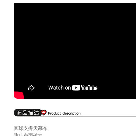
圓球支撐天幕布
防止布面破掉