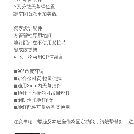
Y叉分散天幕桿位置
讓空間寬敞更加美觀
獨家設計配件
方管營柱專用地釘
地釘配件在不使用營柱時
變成蚊香架
可以一物兩用CP值超高！
◼90°角度可調
◼鋁合金材質 輕量便攜
◼適用8mm內天幕頂針
◼頂針下方掛勾可吊掛燈具
◼附防滑扣地釘配件
◼地釘配件可當蚊香架使用
注意事項：螺絲及本底座僅為固定功能，請敲擊營釘，避