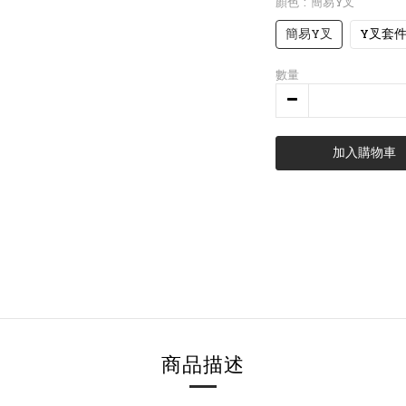
顏色
: 簡易Y叉
簡易Y叉
Y叉套
數量
加入購物車
商品描述