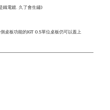
是鐵電鍍. 久了會生鏽)
有卡側桌板功能的IGT 0.5單位桌板仍可以蓋上