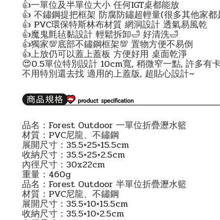
👍一單位及半單位大小 任何IGT桌都能放
👍 不鏽鋼提把框架 防腐防鏽超輕量(很多其他家都
👍 PVC環保特斯林布材質 網洞設計 透氣易風乾
👍魔鬼氈毡黏設計 輕鬆拆卸🛁 好清洗🛁
👍獨家💯底部不鏽鋼框架💯 置物方便不易倒
👍上放仍可以蓋上蓋板 方便好用 桌面乾淨
😍0.5單位特別設計 10cm寬, 稍微窄一點, 許多
不用特別還去找 適用的上蓋版, 超貼心設計~
品名：Forest Outdoor 一單位折疊瀝水籃
材質：PVC尼龍、不鏽鋼
展開尺寸：35.5×25×15.5cm
收納尺寸：35.5×25×2.5cm
內徑尺寸：30x22cm
重量：460g
品名：Forest Outdoor 半單位折疊瀝水籃
材質：PVC尼龍、不鏽鋼
展開尺寸：35.5×10×15.5cm
收納尺寸：35.5×10×2.5cm