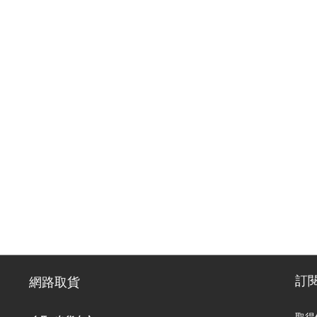
訂
網路取貨