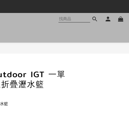
立即購買
utdoor IGT 一單
位折疊瀝水籃
瀝水籃