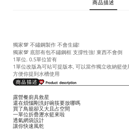
商品描述
💯
獨家
不鏽鋼製作 不會生鏽!
💯
獨家
底部有包不鏽鋼框 支撐性強! 東西不會倒
1單位. 0.5單位皆有
1單位改版為可站可提版本, 可以當作獨立收納籃使
方便你提到水槽使用
露營餐廚具救星
還在煩惱剛洗好碗筷要放哪嗎
買了鳥籠卻又大且占空間
一單位折疊瀝水籃來啦
透氣網袋設計
讓你快速風乾