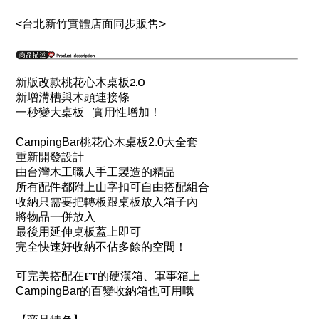
>
<
台北新竹實體店面同步販售
新版改款桃花心木桌板2.0
新增溝槽與木頭連接條
一秒變大桌板 實用性增加！
CampingBar
桃花心木桌板2.0大全套
重新開發設計
由台灣木工職人手工製造的精品
所有配件都附上山字扣可自由搭配組合
收納
只需要把轉板跟桌板放入箱子內
將物品一併放入
最後用延伸桌板蓋上即可
完全快速好收納
不佔多餘的空間！
FT
可
完美搭配在
的硬漢箱、軍事箱
上
CampingBar
的百變收納箱也可用哦