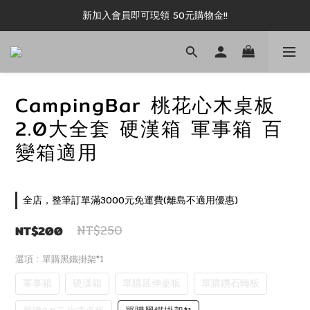
新加入會員即可現領 50元購物金!!
新加入會員即可現領 50元購物金!!
推薦好友露坑無上限領購物金!!
新加入會員即可現領 50元購物金!!
CampingBar 桃花心木桌板
2.0大全套 硬漢箱 軍事箱 百
變箱適用
全店，整筆訂單滿3000元免運費(離島不適用優惠)
NT$200
NT$250
選項
: 單購黑鐵掛架*1
軍事箱
硬漢箱
單購延伸桌板
單購鑽石轉板