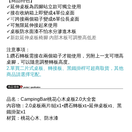
【商品特色】
✔
延伸桌板為
四腳站立款
可獨立使用
4
✔
接在收納箱上即變成
單位桌面
6
✔可
跨接兩個箱子變成
單位長桌面
✔
可無限延伸接起來使用
✔
桌板防水面漆
不怕水分滲進木板
✔新款延伸桌板椅腳 內部木板可調整高低差
注意事項：
1.鑽石轉板需接在兩個箱子才能使用，
另附上一支
可增高
桌腳，可以隨意調整轉板高度。
2.單買二片式桌板、轉接板、黑鐵掛桿可超商取貨，其他
商品請選擇宅配。
品名：
CampingBar
桃花心木桌板2.0大全套
+
1+
1、
內容物：2.0
桌板兩片/
組x1
鑽石轉板x
延伸桌板x
黑
鐵掛架x1
材質：桃花心木、防水漆