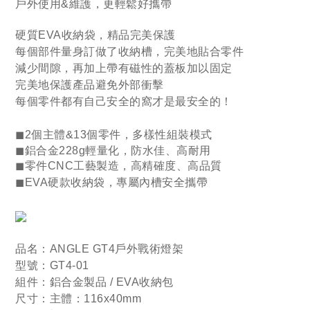
戶外使用&維護，更輕鬆好攜帶
硬質EVA收納袋，精品完美保護
每個部件量身訂做了收納槽，完美地貼合零件
減少間隙，
再加上帶有磁性的蓋板加以固定
完美地保護產品避免外部衝擊
每個零件都有自己安全的窩才是最安全的！
◼2個
主體&13個零件，多樣性組裝模式
◼鋁合金
228g
輕量化，
防水佳、高耐用
◼零件CNC工藝製造，
高精確度、高品質
◼
EVA硬款收納袋，專屬內槽安全攜帶
品名：
ANGLE GT4戶外戰術燈架
型號
：
GT4-01
組件
：
鋁合金製品 / EVA收納包
尺寸
：
主體：116x40mm