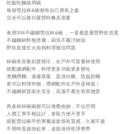
吃飯吃麵就用碗
每個雪拉杯&碗都有自己擅長之處
完全可以應付露營時餐具需要
食用304不鏽鋼雪拉杯&碗 ，
一直都是露營野炊首選
不鏽鋼材料無塗層，刷洗不藏汙納垢
野炊直接生火加熱料理都沒問題
杯碗有容量刻度標示，在戶外可當量杯使用
搭配濾網配件，料理更多功能更多變化
煮麵撈麵、過濾茶葉、蛋清分離、防蟲防蠅
更可以料理炸物，撈網配件在戶外是神器！
不鏽鋼材質衛生安全，高溫不產生有害物質
再多杯杯碗碗都可以堆疊收納，不佔空間
人體工學手柄設計，拿取方便不燙手
搭配雪拉碗手把專屬皮套很有質感，久握不疲
不用時直接掛起來，桌面保持乾淨整齊