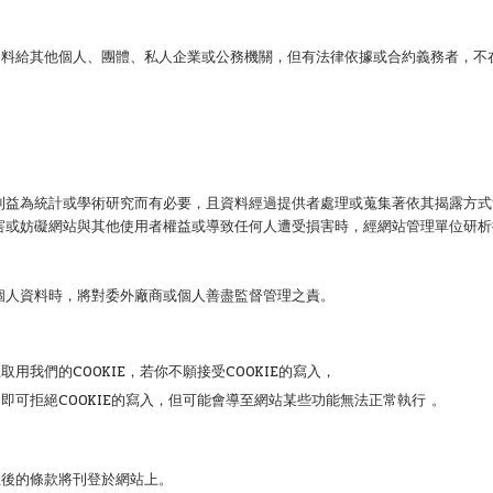
資料給其他個人、團體、私人企業或公務機關，但有法律依據或合約義務者，不
。
利益為統計或學術研究而有必要，且資料經過提供者處理或蒐集著依其揭露方式
害或妨礙網站與其他使用者權益或導致任何人遭受損害時，經網站管理單位研析
個人資料時，將對委外廠商或個人善盡監督管理之責。
我們的COOKIE，若你不願接受COOKIE的寫入，
可拒絕COOKIE的寫入，但可能會導至網站某些功能無法正常執行 。
正後的條款將刊登於網站上。