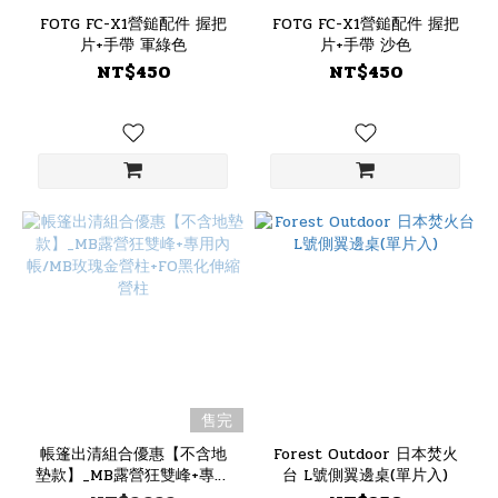
FOTG FC-X1營鎚配件 握把
FOTG FC-X1營鎚配件 握把
片+手帶 軍綠色
片+手帶 沙色
NT$450
NT$450
售完
帳篷出清組合優惠【不含地
Forest Outdoor 日本焚火
墊款】_MB露營狂雙峰+專用
台 L號側翼邊桌(單片入)
內帳/MB玫瑰金營柱+FO黑化