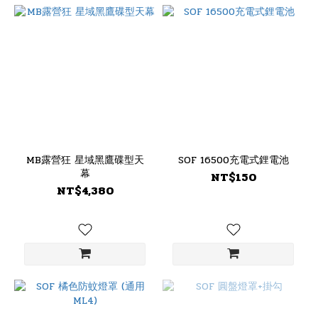
MB露營狂 星域黑鷹碟型天
SOF 16500充電式鋰電池
幕
NT$150
NT$4,380