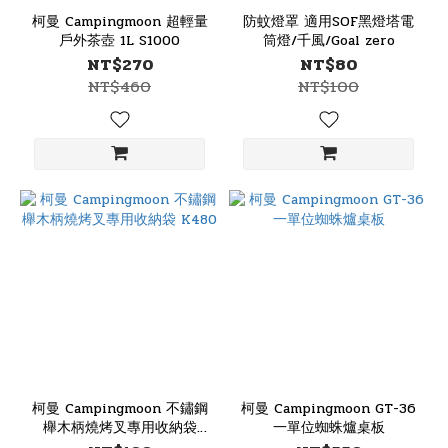
柯曼 Campingmoon 超輕量
防蚊燈罩 適用SOF黑燈塔電
戶外茶壺 1L S1000
筒燈/千風/Goal zero
NT$270
NT$80
NT$460
NT$100
柯曼 Campingmoon 不鏽鋼
柯曼 Campingmoon GT-36
櫸木柄燒烤叉專用收納袋
一單位蜘蛛爐桌板
K480