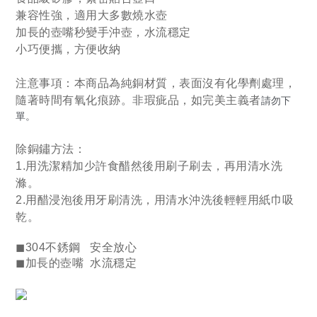
兼容性強，適用大多數燒水壺
加長的壺嘴
秒變手沖壺，水流穩定
小巧便攜
，
方便收納
注意事項：
本商品為純銅材質，表面沒有化學劑處理，
隨著時間有氧化痕跡。
非瑕疵品，如完美主義者
請勿下
單。
除銅鏽方法：
1.用洗潔精加少許食醋然後用刷子刷去，再用清水洗
滌。
2.用醋浸泡後用牙刷清洗，
用清水沖洗後輕輕用紙巾吸
乾。
◼304
不銹鋼 安全放心
◼
加長的壺嘴
水流穩定