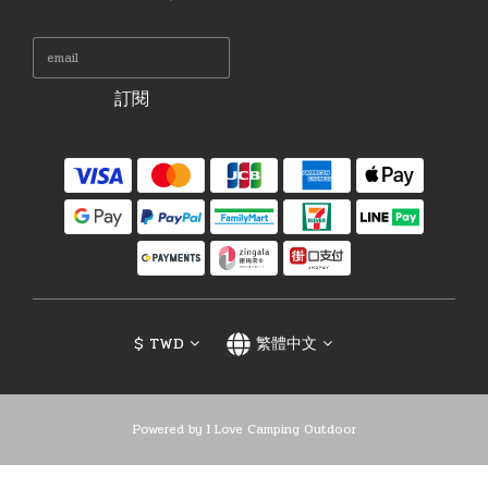
訂閱
$
TWD
繁體中文
Powered by I Love Camping Outdoor