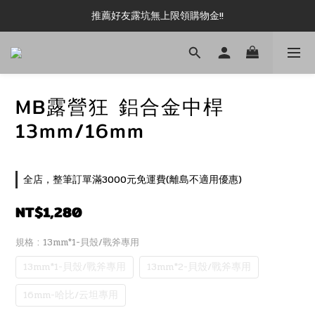
新加入會員即可現領 50元購物金!!
推薦好友露坑無上限領購物金!!
新加入會員即可現領 50元購物金!!
MB露營狂 鋁合金中桿
13mm/16mm
全店，整筆訂單滿3000元免運費(離島不適用優惠)
NT$1,280
規格
: 13mm*1-貝殼/戰斧專用
13mm*1-貝殼/戰斧專用
13mm*2-貝殼/戰斧專用
16mm-哈比/云坦專用