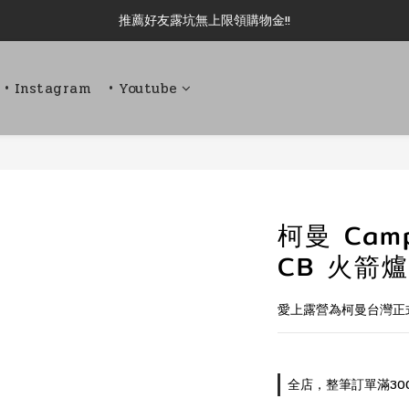
推薦好友露坑無上限領購物金!!
新加入會員即可現領 50元購物金!!
新加入會員即可現領 50元購物金!!
• Instagram
• Youtube
柯曼 Camp
CB 火箭
愛上露營為柯曼台灣正
全店，整筆訂單滿30