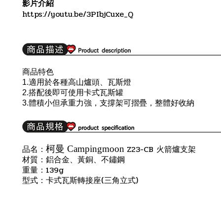
影片介紹
https://youtu.be/3PIbjCuxe_Q
商品特色
1.
適用於各種高山爐頭、瓦斯燈
2.
搭配後即可使用卡式瓦斯罐
體積小但承重力強，支撐架可摺疊，整體好收納
3.
Z23-CB
柯曼 Campingmoon
品名：
火箭爐支架
材質：鋁合金、黃銅、不鏽鋼
139g
重量：
型式：卡式瓦斯轉接座
(
三角立式
)