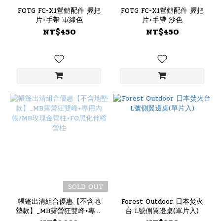
FOTG FC-X1營鎚配件 握把
FOTG FC-X1營鎚配件 握把
片+手帶 軍綠色
片+手帶 沙色
NT$450
NT$450
SOLD OUT
帳篷出清組合優惠【不含地
Forest Outdoor 日本焚火
墊款】_MB露營狂雙峰+專用
台 L號側翼邊桌(單片入)
內帳/MB玫瑰金營柱+FO黑化