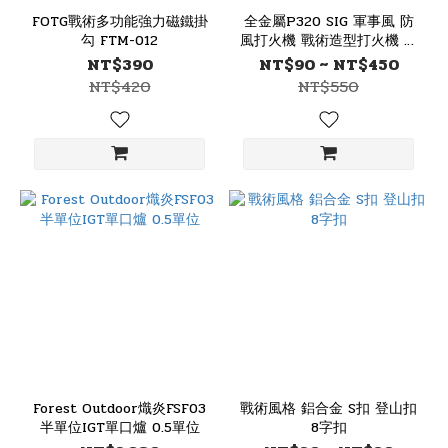
FOTG戰術多功能強力磁鐵掛
全金屬P320 SIG 軍事風 防
勾 FTM-012
風打火機 戰術造型打火機 點
火器
NT$390
NT$90 ~ NT$450
NT$420
NT$550
Forest Outdoor熾炎FSF03
戰術風格 鋁合金 S扣 登山扣
半單位IGT單口爐 0.5單位
8字扣