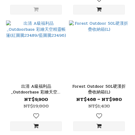
出清 A級福利品
Forest Outdoor 50L硬漢折
_Outdoorbase 彩繪天空精
疊收納箱(L)
靈帳篷(紅圖騰23489/藍圖騰
NT$9,900
NT$468 ~ NT$980
23496)
NT$19,800
NT$1,430