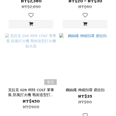
NT$2,380
NT$20 ~ NT$30
NT$2,650
NT$60
售完
克拉克 G26 柯特 COLT 軍事
鋼絲繩 伸縮扣環 易拉扣
風 防風打火機 戰術造型打火
NT$35
機 點火器
NT$450
NT$60
NT$900